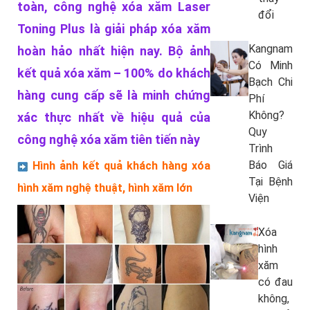
toàn, công nghệ xóa xăm Laser
đổi
Toning Plus là giải pháp xóa xăm
Kangnam
hoàn hảo nhất hiện nay. Bộ ảnh
Có Minh
kết quả xóa xăm – 100% do khách
Bạch Chi
hàng cung cấp sẽ là minh chứng
Phí
Không?
xác thực nhất về hiệu quả của
Quy
công nghệ xóa xăm tiên tiến này
Trình
Báo Giá
Hình ảnh kết quả khách hàng xóa
Tại Bệnh
hình xăm nghệ thuật, hình xăm lớn
Viện
Xóa
hình
xăm
có đau
không,