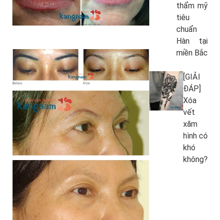
thẩm mỹ
tiêu
chuẩn
Hàn tại
miền Bắc
[GIẢI
ĐÁP]
Xóa
vết
xăm
hình có
khó
không?