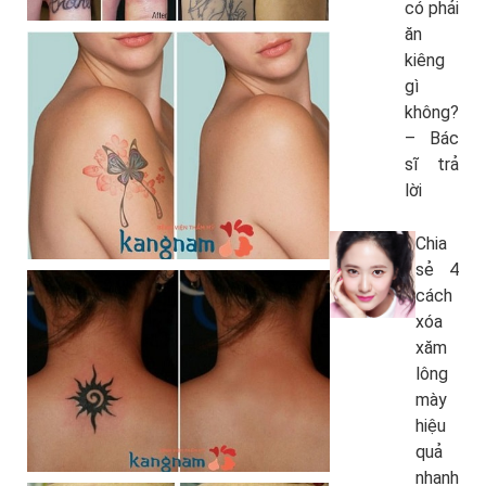
có phải
ăn
kiêng
gì
không?
– Bác
sĩ trả
lời
Chia
sẻ 4
cách
xóa
xăm
lông
mày
hiệu
quả
nhanh