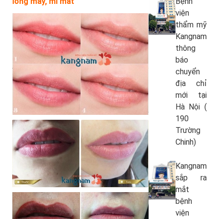
Bệnh
lông mày, mí mắt
viện
thẩm mỹ
Kangnam
thông
báo
chuyển
địa chỉ
mới tại
Hà Nội (
190
Trường
Chinh)
Kangnam
sắp ra
mắt
bệnh
viện