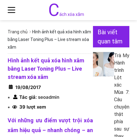
C
ách xóa xăm
Bài viết
Trang chủ
Hình ảnh kết quả xóa hình xăm
bằng Laser Toning Plus – Live stream xóa
quan tâm
xăm
Trà My
Hình ảnh kết quả xóa hình xăm
Hành
bằng Laser Toning Plus – Live
trình
stream xóa xăm
Lột
xác
19/08/2017
Mùa 7:
Tác giả:
seoadmin
*
Câu
39 lượt xem
chuyện
*
thật
Với những ưu điểm vượt trội xóa
phía
sau sự
xăm hiệu quả – nhanh chóng – an
thay