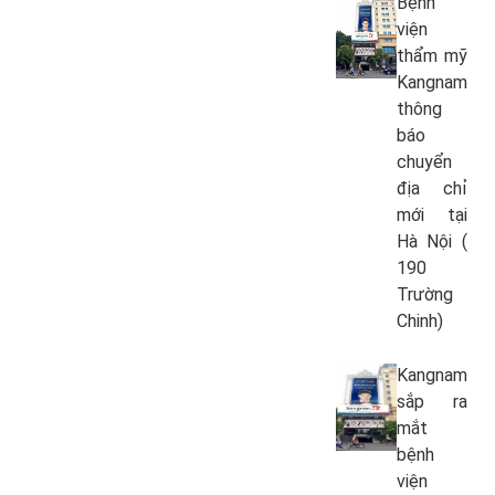
Bệnh
viện
thẩm mỹ
Kangnam
thông
báo
chuyển
địa chỉ
mới tại
Hà Nội (
190
Trường
Chinh)
Kangnam
sắp ra
mắt
bệnh
viện