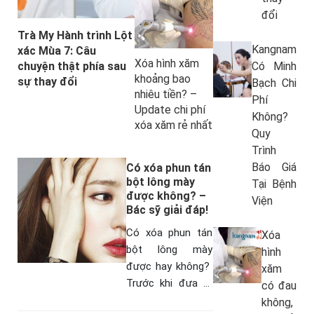
đổi
Trà My Hành trình Lột
Kangnam
xác Mùa 7: Câu
Xóa hình xăm
chuyện thật phía sau
Có Minh
khoảng bao
sự thay đổi
Bạch Chi
nhiêu tiền? –
Phí
Update chi phí
Không?
xóa xăm rẻ nhất
Quy
Trình
Báo Giá
Có xóa phun tán
bột lông mày
Tại Bệnh
được không? –
Viện
Bác sỹ giải đáp!
Có xóa phun tán
Xóa
bột lông mày
hình
được hay không?
xăm
Trước khi đưa ra
có đau
đáp án “có xóa
không,