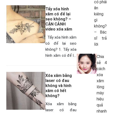
phun tán bột lông
có phải
mày được hay
ăn
Tẩy xóa hình
không?” thì cùng
xăm có để lại
kiêng
sẹo không? –
tìm hiểu…
gì
CẬN CẢNH
không?
video xóa xăm
– Bác
Tẩy xóa hình xăm
sĩ trả
có để lại sẹo
lời
không? 1. Tẩy xóa
hình xăm có để lại
Chia
sẹo không? Màu
sẻ 4
mực xăm thường
cách
ăn bám sâu bên
xóa
Xóa xăm bằng
trong da…
laser có đau
xăm
không và hình
lông
xăm có hết
mày
không?
hiệu
Xóa xăm bằng
quả
laser có đau
nhanh