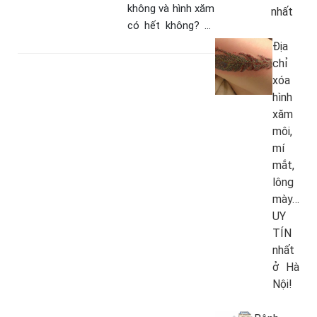
không và hình xăm
nhất
có hết không? 1/
Xóa hình xăm
Địa
bằng laser có đau
chỉ
không? Tính tới
xóa
thời điểm hiện tại
hình
vẫn chưa…
xăm
môi,
mí
mắt,
lông
mày…
UY
TÍN
nhất
ở Hà
Nội!