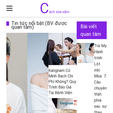
C
ách xóa xăm
Tin tức nổi bật (BV được
Bài viết
quan tâm)
quan tâm
Trà My
Hành
trình
Lột
xác
Kangnam Có
Minh Bạch Chi
Mùa 7:
Phí Không? Quy
Câu
Trình Báo Giá
chuyện
Tại Bệnh Viện
thật
phía
sau sự
thay