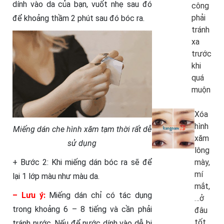
dính vào da của bạn, vuốt nhẹ sau đó
công
phải
để khoảng thầm 2 phút sau đó bóc ra.
tránh
xa
trước
khi
quá
muộn
Xóa
hình
Miếng dán che hình xăm tạm thời rất dễ
xăm
sử dụng
lông
+ Bước 2: Khi miếng dán bóc ra sẽ để
mày,
mí
lại 1 lớp màu như màu da.
mắt,
– Lưu ý:
Miếng dán chỉ có tác dụng
…ở
trong khoảng 6 – 8 tiếng và cần phải
đâu
tốt
tránh nước. Nếu để nước dính vào dễ bị