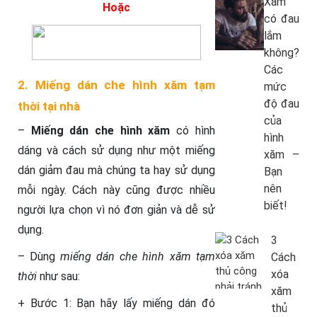
Xăm
Hoặc
có đau
lắm
không?
Các
2. Miếng dán che hình xăm tạm
mức
độ đau
thời tại nhà
của
–
Miếng dán che hình xăm
có hình
hình
dáng và cách sử dụng như một miếng
xăm –
dán giảm đau mà chúng ta hay sử dụng
Bạn
nên
mỗi ngày. Cách này cũng được nhiều
biết!
người lựa chọn vì nó đơn giản và dễ sử
dụng.
3
– Dùng
miếng dán che hình xăm tạm
Cách
xóa
thời
như sau:
xăm
+ Bước 1: Bạn hãy lấy miếng dán đó
thủ