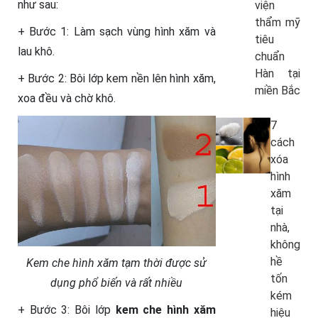
như sau:
viện
thẩm mỹ
+ Bước 1: Làm sạch vùng hình xăm và
tiêu
lau khô.
chuẩn
Hàn tại
+ Bước 2: Bôi lớp kem nền lên hình xăm,
miền Bắc
xoa đều và chờ khô.
7
cách
xóa
hình
xăm
tại
nhà,
không
hề
Kem che hình xăm tạm thời được sử
tốn
dụng phổ biến và rất nhiều
kém
+ Bước 3: Bôi lớp
kem che hình xăm
hiệu