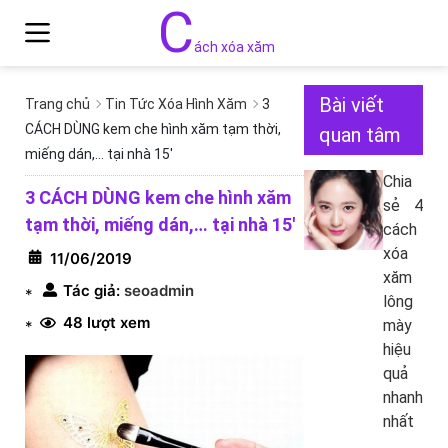
C
ách xóa xăm
Bài viết
Trang chủ
Tin Tức Xóa Hình Xăm
3
CÁCH DÙNG kem che hình xăm tạm thời,
quan tâm
miếng dán,… tại nhà 15′
Chia
3 CÁCH DÙNG kem che hình xăm
sẻ 4
tạm thời, miếng dán,… tại nhà 15′
cách
xóa
11/06/2019
xăm
Tác giả:
seoadmin
*
lông
48 lượt xem
mày
*
hiệu
quả
nhanh
nhất