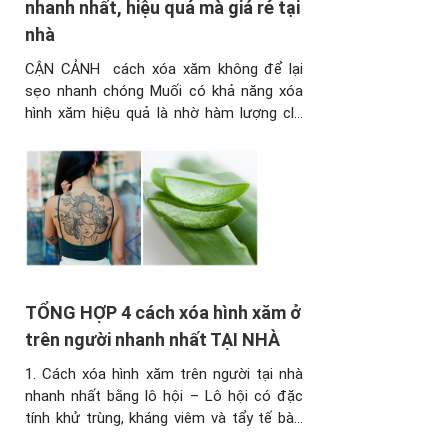
nhanh nhất, hiệu quả mà giá rẻ tại
nhà
CẬN CẢNH cách xóa xăm không để lại
sẹo nhanh chóng Muối có khả năng xóa
hình xăm hiệu quả là nhờ hàm lượng clo
và natri cao. Các tinh chất này khi thấm
sâu vào da sẽ phá vỡ cấu trúc da ở vùng
xăm hình, làm bào mòn và đào thải các tế
bào mực ...
TỔNG HỢP 4 cách xóa hình xăm ở
trên người nhanh nhất TẠI NHÀ
1. Cách xóa hình xăm trên người tại nhà
nhanh nhất bằng lô hội – Lô hội có đặc
tính khử trùng, kháng viêm và tẩy tế bào
chết vùng có hình xăm đồng thời kích