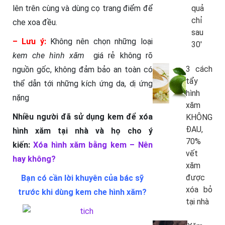
lên trên cùng và dùng cọ trang điểm để
quả
chỉ
che xoa đều.
sau
– Lưu ý:
Không nên chọn những loại
30′
kem che hình xăm
giá rẻ không rõ
3 cách
nguồn gốc, không đảm bảo an toàn có
tẩy
thể dẫn tới những kích ứng da, dị ứng
hình
nặng
xăm
Nhiều người đã sử dụng kem để xóa
KHÔNG
ĐAU,
hình xăm tại nhà và họ cho ý
70%
kiến:
Xóa hình xăm bằng kem – Nên
vết
hay không?
xăm
được
Bạn có cần lời khuyên của bác sỹ
xóa bỏ
trước khi dùng kem che hình xăm?
tại nhà