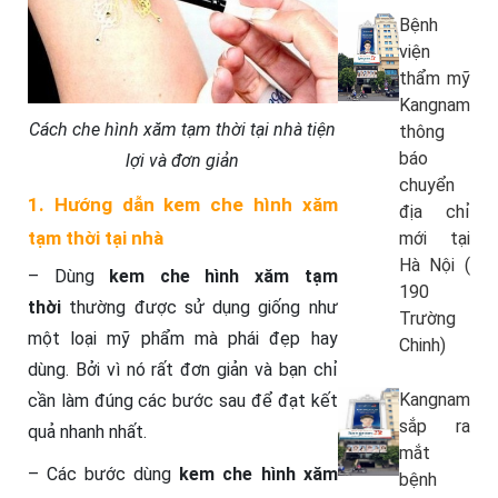
Bệnh
viện
thẩm mỹ
Kangnam
Cách che hình xăm tạm thời tại nhà tiện
thông
báo
lợi và đơn giản
chuyển
1. Hướng dẫn kem che hình xăm
địa chỉ
tạm thời tại nhà
mới tại
Hà Nội (
– Dùng
kem che hình xăm tạm
190
thời
thường được sử dụng giống như
Trường
một loại mỹ phẩm mà phái đẹp hay
Chinh)
dùng. Bởi vì nó rất đơn giản và bạn chỉ
Kangnam
cần làm đúng các bước sau để đạt kết
sắp ra
quả nhanh nhất.
mắt
– Các bước dùng
kem che hình xăm
bệnh