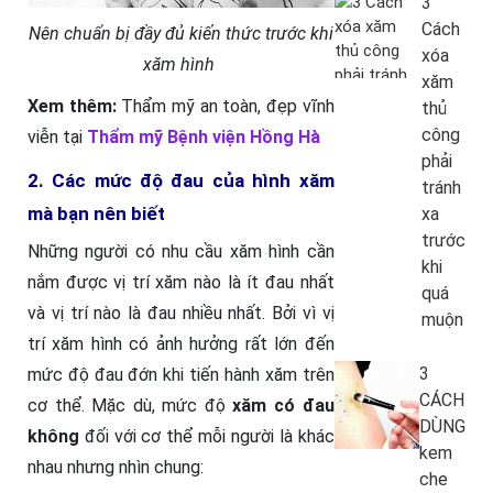
3
Cách
Nên chuẩn bị đầy đủ kiến thức trước khi
xóa
xăm hình
xăm
Xem thêm:
Thẩm mỹ an toàn, đẹp vĩnh
thủ
công
viễn tại
Thẩm mỹ Bệnh viện Hồng Hà
phải
2. Các mức độ đau của hình xăm
tránh
mà bạn nên biết
xa
trước
Những người có nhu cầu xăm hình cần
khi
nắm được vị trí xăm nào là ít đau nhất
quá
và vị trí nào là đau nhiều nhất. Bởi vì vị
muộn
trí xăm hình có ảnh hưởng rất lớn đến
3
mức độ đau đớn khi tiến hành xăm trên
CÁCH
cơ thể. Mặc dù, mức độ
xăm có đau
DÙNG
không
đối với cơ thể mỗi người là khác
kem
nhau nhưng nhìn chung:
che