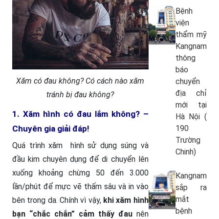
Bệnh
viện
thẩm mỹ
Kangnam
thông
báo
Xăm có đau không? Có cách nào xăm
chuyển
địa chỉ
tránh bị đau không?
mới tại
1. Xăm hình có đau lắm không? –
Hà Nội (
190
Chuyên gia giải đáp!
Trường
Quá trình xăm hình sử dụng súng và
Chinh)
đầu kim chuyên dụng để di chuyển lên
xuống khoảng chừng 50 đến 3.000
Kangnam
lần/phút để mực vẽ thấm sâu và in vào
sắp ra
mắt
bên trong da. Chính vì vậy,
khi xăm hình
bệnh
bạn
“chắc chắn” cảm thấy đau
nên