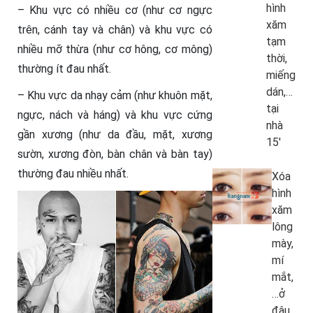
hình
– Khu vực có nhiều cơ (như cơ ngực
xăm
trên, cánh tay và chân) và khu vực có
tạm
nhiều mỡ thừa (như cơ hông, cơ mông)
thời,
thường ít đau nhất.
miếng
dán,…
– Khu vực da nhạy cảm (như khuôn mặt,
tại
ngực, nách và háng) và khu vực cứng
nhà
gần xương (như da đầu, mặt, xương
15′
sườn, xương đòn, bàn chân và bàn tay)
thường đau nhiều nhất.
Xóa
hình
xăm
lông
mày,
mí
mắt,
…ở
đâu