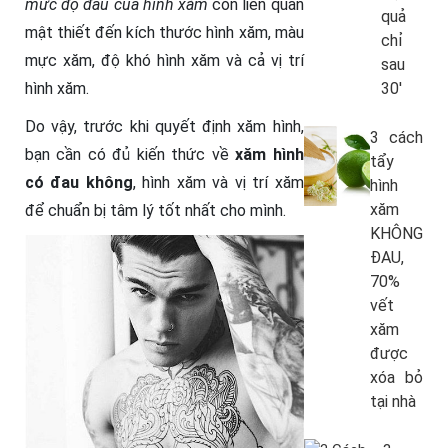
mức độ đau của hình xăm
còn liên quan
quả
mật thiết đến kích thước hình xăm, màu
chỉ
mực xăm, độ khó hình xăm và cả vị trí
sau
30′
hình xăm.
Do vậy, trước khi quyết định xăm hình,
3 cách
bạn cần có đủ kiến thức về
xăm hình
tẩy
có đau không
, hình xăm và vị trí xăm
hình
xăm
để chuẩn bị tâm lý tốt nhất cho mình.
KHÔNG
ĐAU,
70%
vết
xăm
được
xóa bỏ
tại nhà