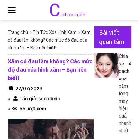
C
ách xóa xăm
Bài viết
Trang chủ
Tin Tức Xóa Hình Xăm
Xăm
có đau lắm không? Các mức độ đau của
quan tâm
hình xăm – Bạn nên biết!
Chia
Xăm có đau lắm không? Các mức
sẻ 4
độ đau của hình xăm – Bạn nên
cách
biết!
xóa
xăm
22/07/2023
lông
Tác giả:
seoadmin
*
mày
55 lượt xem
hiệu
*
quả
nhanh
nhất