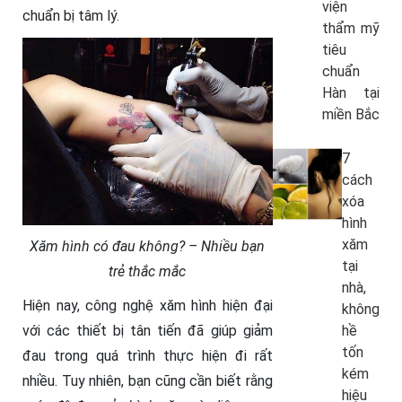
viện
chuẩn bị tâm lý.
thẩm mỹ
tiêu
chuẩn
Hàn tại
miền Bắc
7
cách
xóa
hình
xăm
Xăm hình có đau không? – Nhiều bạn
tại
trẻ thắc mắc
nhà,
Hiện nay, công nghệ xăm hình hiện đại
không
hề
với các thiết bị tân tiến đã giúp giảm
tốn
đau trong quá trình thực hiện đi rất
kém
nhiều. Tuy nhiên, bạn cũng cần biết rằng
hiệu