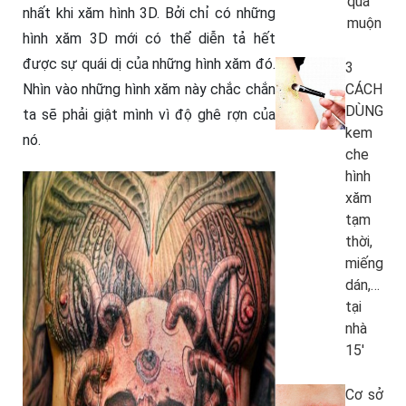
quá
nhất khi xăm hình 3D. Bởi chỉ có những
muộn
hình xăm 3D mới có thể diễn tả hết
được sự quái dị của những hình xăm đó.
3
Nhìn vào những hình xăm này chắc chắn
CÁCH
DÙNG
ta sẽ phải giật mình vì độ ghê rợn của
kem
nó.
che
hình
xăm
tạm
thời,
miếng
dán,…
tại
nhà
15′
Cơ sở