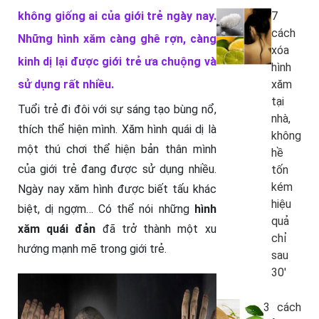
không giống ai của giới trẻ ngày nay.
7
cách
Những hình xăm càng ghê rợn, càng
xóa
kinh dị lại được giới trẻ ưa chuộng và
hình
sử dụng rất nhiều.
xăm
tại
Tuổi trẻ đi đôi với sự sáng tạo bùng nổ,
nhà,
thích thể hiện mình. Xăm hình quái dị là
không
một thú chơi thể hiện bản thân mình
hề
của giới trẻ đang được sử dụng nhiều.
tốn
kém
Ngày nay xăm hình được biết tấu khác
hiệu
biệt, dị ngợm… Có thể nói những
hình
quả
xăm quái đản
đã trở thành một xu
chỉ
hướng mạnh mẽ trong giới trẻ.
sau
30′
3 cách