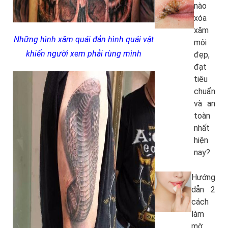
nào
xóa
xăm
Những hình xăm quái đản hình quái vật
môi
khiến người xem phải rùng mình
đẹp,
đạt
tiêu
chuẩn
và an
toàn
nhất
hiện
nay?
Hướng
dẫn 2
cách
làm
mờ