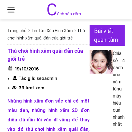
C
ách xóa xăm
Bài viết
Trang chủ
Tin Tức Xóa Hình Xăm
Thú
chơi hình xăm quái đản của giới trẻ
quan tâm
Thú chơi hình xăm quái đản của
Chia
giới trẻ
sẻ 4
cách
19/10/2016
xóa
Tác giả:
seoadmin
*
xăm
39 lượt xem
*
lông
mày
Những hình xăm đơn sắc chỉ có một
hiệu
quả
màu đen, những hình xăm 2D đơn
nhanh
điệu đã dần lùi vào dĩ vãng để thay
nhất
vào đó thú chơi hình xăm quái đản,