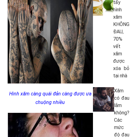
tẩy
hình
xăm
KHÔNG
ĐAU,
70%
vết
xăm
được
xóa bỏ
tại nhà
Xăm
Hình xăm càng quái đản càng được ưa
có đau
chuộng nhiều
lắm
không?
Các
mức
độ đau