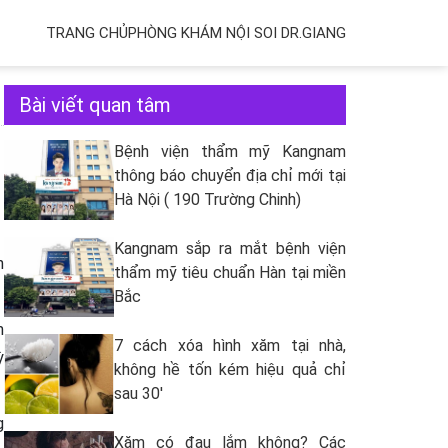
TRANG CHỦ
PHÒNG KHÁM NỘI SOI DR.GIANG
Bài viết quan tâm
Bệnh viện thẩm mỹ Kangnam
thông báo chuyển địa chỉ mới tại
Hà Nội ( 190 Trường Chinh)
Kangnam sắp ra mắt bệnh viện
h
thẩm mỹ tiêu chuẩn Hàn tại miền
Bắc
m
7 cách xóa hình xăm tại nhà,
ỳ
không hề tốn kém hiệu quả chỉ
sau 30′
g
Xăm có đau lắm không? Các