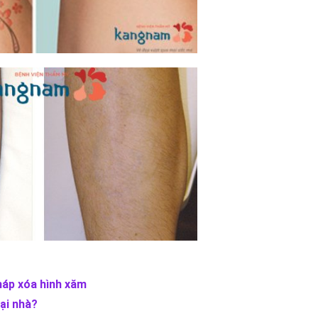
háp xóa hình xăm
tại nhà?