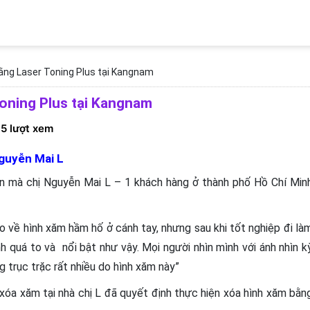
ằng Laser Toning Plus tại Kangnam
oning Plus tại Kangnam
5 lượt xem
Nguyễn Mai L
ân mà chị Nguyễn Mai L – 1 khách hàng ở thành phố Hồ Chí Min
ào về hình xăm hầm hố ở cánh tay, nhưng sau khi tốt nghiệp đi là
nh quá to và nổi bật như vậy. Mọi người nhìn mình với ánh nhìn k
g trục trặc rất nhiều do hình xăm này”
 xóa xăm tại nhà chị L đã quyết định thực hiện xóa hình xăm bằn