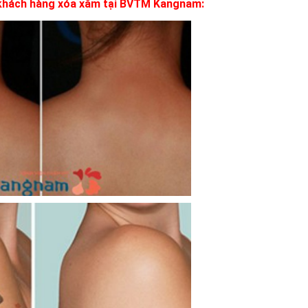
 khách hàng xóa xăm tại BVTM Kangnam: