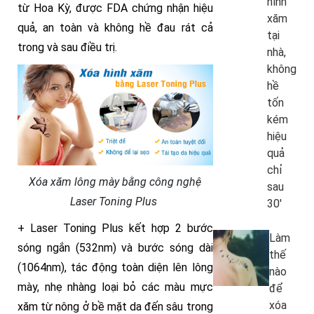
hình
từ Hoa Kỳ, được FDA chứng nhận hiệu
xăm
quả, an toàn và không hề đau rát cả
tại
trong và sau điều trị.
nhà,
không
hề
tốn
kém
hiệu
quả
chỉ
Xóa xăm lông mày bằng công nghệ
sau
Laser Toning Plus
30′
+ Laser Toning Plus kết hợp 2 bước
Làm
sóng ngắn (532nm) và bước sóng dài
thế
(1064nm), tác động toàn diện lên lông
nào
mày, nhẹ nhàng loại bỏ các màu mực
để
xóa
xăm từ nông ở bề mặt da đến sâu trong