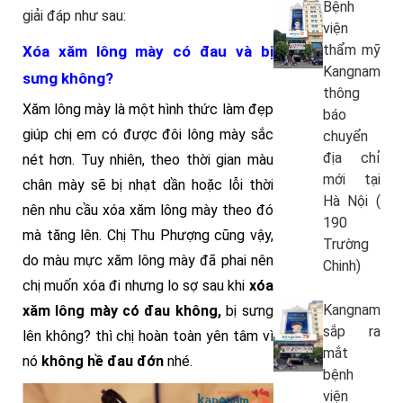
Bệnh
giải đáp như sau:
viện
thẩm mỹ
Xóa xăm lông mày có đau và bị
Kangnam
sưng không?
thông
Xăm lông mày là một hình thức làm đẹp
báo
giúp chị em có được đôi lông mày sắc
chuyển
địa chỉ
nét hơn. Tuy nhiên, theo thời gian màu
mới tại
chân mày sẽ bị nhạt dần hoặc lỗi thời
Hà Nội (
nên nhu cầu xóa xăm lông mày theo đó
190
mà tăng lên. Chị Thu Phượng cũng vậy,
Trường
do màu mực xăm lông mày đã phai nên
Chinh)
chị muốn xóa đi nhưng lo sợ sau khi
xóa
Kangnam
xăm lông mày có đau không,
bị sưng
sắp ra
lên không? thì chị hoàn toàn yên tâm vì
mắt
nó
không hề đau đớn
nhé.
bệnh
viện