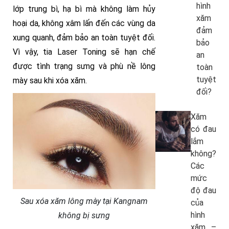
hình
lớp trung bì, hạ bì mà không làm hủy
xăm
hoại da, không xâm lấn đến các vùng da
đảm
xung quanh, đảm bảo an toàn tuyệt đối.
bảo
Vì vậy, tia Laser Toning sẽ hạn chế
an
được tình trạng sưng và phù nề lông
toàn
tuyệt
mày sau khi xóa xăm.
đối?
Xăm
có đau
lắm
không?
Các
mức
độ đau
Sau xóa xăm lông mày tại Kangnam
của
hình
không bị sưng
xăm –