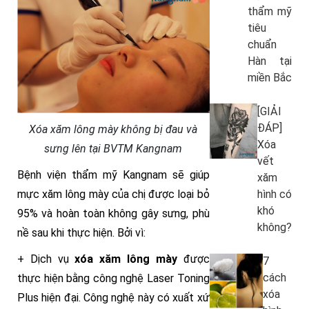
thẩm mỹ
tiêu
chuẩn
Hàn tại
miền Bắc
[GIẢI
ĐÁP]
Xóa xăm lông mày không bị đau và
Xóa
sưng lên tại BVTM Kangnam
vết
Bệnh viện thẩm mỹ Kangnam sẽ giúp
xăm
hình có
mực xăm lông mày của chị được loại bỏ
khó
95% và hoàn toàn không gây sưng, phù
không?
nề sau khi thực hiện. Bởi vì:
+ Dịch vụ
xóa xăm lông mày
được
7
cách
thực hiện bằng công nghệ Laser Toning
xóa
Plus hiện đại. Công nghệ này có xuất xứ