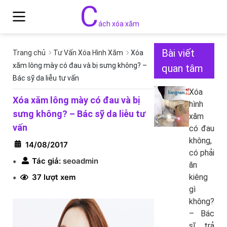
C
ách xóa xăm
Bài viết
Trang chủ
Tư Vấn Xóa Hình Xăm
Xóa
xăm lông mày có đau và bị sưng không? –
quan tâm
Bác sỹ da liễu tư vấn
Xóa
Xóa xăm lông mày có đau và bị
hình
sưng không? – Bác sỹ da liễu tư
xăm
vấn
có đau
không,
14/08/2017
có phải
Tác giả:
seoadmin
*
ăn
37 lượt xem
kiêng
*
gì
không?
– Bác
sĩ trả