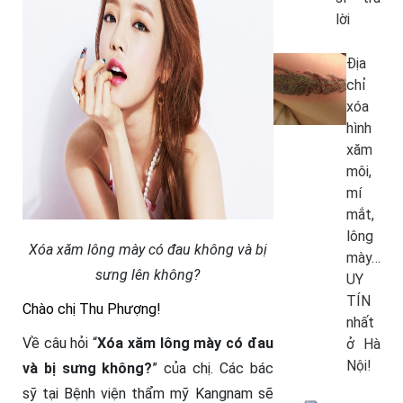
lời
Địa
chỉ
xóa
hình
xăm
môi,
mí
mắt,
lông
Xóa xăm lông mày có đau không và bị
mày…
sưng lên không?
UY
TÍN
Chào chị Thu Phượng!
nhất
Về câu hỏi “
Xóa xăm lông mày có đau
ở Hà
Nội!
và bị sưng không?
” của chị. Các bác
sỹ tại Bệnh viện thẩm mỹ Kangnam sẽ