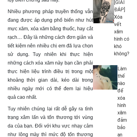
[GIẢI
ĐÁP]
Nhiều phương pháp truyền thống vẫn
Xóa
đang được áp dụng phổ biến như hút
vết
mực xăm, xóa xăm bằng thuốc, hay cắt
xăm
rạch… Đây là những cách đơn giản và
hình có
tiết kiệm nên nhiều chị em đã lựa chọn
khó
không?
sử dụng. Tuy nhiên khi thực hiện
những cách xóa xăm này bạn cần phải
Làm
thực hiện liệu trình điều trị trong một
thế
khoảng thời gian dài, kéo dài trong
nào
nhiều ngày mới có thể đem lại hiệu
để
quả cao nhất.
xóa
hình
Tuy nhiên chúng lại rất dễ gây ra tình
xăm
trạng xâm lấn và tổn thương tới vùng
đảm
da của bạn. Đối với khu vực nhạy cảm
bảo
như lông mày thì mức độ tổn thương
an