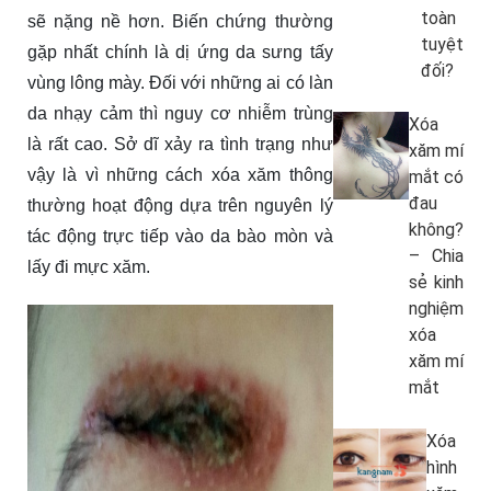
toàn
sẽ nặng nề hơn. Biến chứng thường
tuyệt
gặp nhất chính là dị ứng da sưng tấy
đối?
vùng lông mày. Đối với những ai có làn
da nhạy cảm thì nguy cơ nhiễm trùng
Xóa
là rất cao. Sở dĩ xảy ra tình trạng như
xăm mí
vậy là vì những cách xóa xăm thông
mắt có
đau
thường hoạt động dựa trên nguyên lý
không?
tác động trực tiếp vào da bào mòn và
– Chia
lấy đi mực xăm.
sẻ kinh
nghiệm
xóa
xăm mí
mắt
Xóa
hình