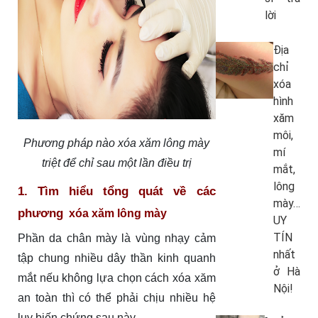
lời
Địa
chỉ
xóa
hình
xăm
môi,
Phương pháp nào xóa xăm lông mày
mí
triệt để chỉ sau một lần điều trị
mắt,
lông
1. Tìm hiểu tổng quát về các
mày…
phương
xóa xăm lông mày
UY
TÍN
Phần da chân mày là vùng nhạy cảm
nhất
tập chung nhiều dây thần kinh quanh
ở Hà
mắt nếu không lựa chọn cách xóa xăm
Nội!
an toàn thì có thể phải chịu nhiều hệ
lụy biến chứng sau này.