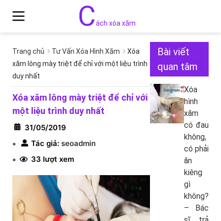
C
ách xóa xăm
Bài viết
Trang chủ
Tư Vấn Xóa Hình Xăm
Xóa
xăm lông mày triệt để chỉ với một liệu trình
quan tâm
duy nhất
Xóa
Xóa xăm lông mày triệt để chỉ với
hình
một liệu trình duy nhất
xăm
có đau
31/05/2019
không,
Tác giả:
seoadmin
*
có phải
33 lượt xem
ăn
*
kiêng
gì
không?
– Bác
sĩ trả