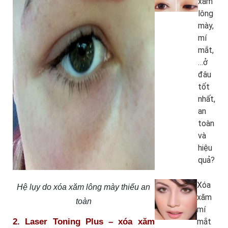
xăm
lông
mày,
mí
mắt,
…ở
đâu
tốt
nhất,
an
toàn
và
hiệu
quả?
Xóa
Hệ lụy do xóa xăm lông mày thiếu an
xăm
toàn
mí
2. Laser Toning Plus – xóa xăm
mắt