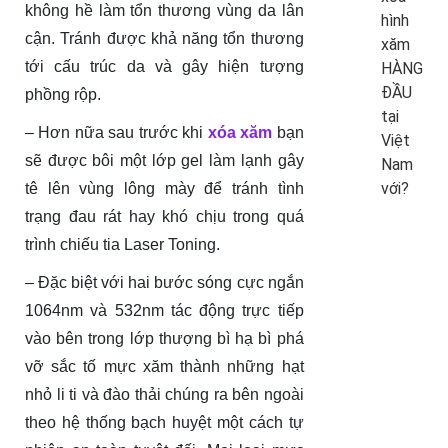
không hề làm tổn thương vùng da lân
hình
cận. Tránh được khả năng tổn thương
xăm
tới cấu trúc da và gây hiện tượng
HÀNG
ĐẦU
phồng rộp.
tại
– Hơn nữa sau trước khi
xóa xăm
bạn
Việt
sẽ được bôi một lớp gel làm lạnh gây
Nam
với?
tê lên vùng lông mày để tránh tình
trạng đau rát hay khó chịu trong quá
trình chiếu tia Laser Toning.
– Đặc biệt với hai bước sóng cực ngắn
1064nm và 532nm tác động trực tiếp
vào bên trong lớp thượng bì hạ bì phá
vỡ sắc tố mực xăm thành những hạt
nhỏ li ti và đào thải chúng ra bên ngoài
theo hệ thống bạch huyệt một cách tự