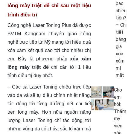
bao
lông mày triệt để chỉ sau một liệu
nhiêu
trình điều trị
tiền?
– Chi
Công nghệ Laser Toning Plus đã được
tiết
BVTM Kangnam chuyển giao công
bảng
nghệ trực tiếp từ Mỹ mang tới hiệu quả
giá
xóa xăm kết quả cao tới cho nhiều chị
xóa
em. Đây là phương pháp
xóa xăm
xăm
lông mày triệt để
chỉ cần tới 1 liệu
mí
mắt
trình điều trị duy nhất.
– Các tia Laser Toning chiếu trực tiếp
Cho
vào da và sẽ tự điều chỉnh nhiệt năng,
em
tác động tới từng đường nét chi tiết
hỏi:
Thẩm
trên lông mày. Hơn nữa nguồn năng
mỹ
lượng Laser Toning chỉ tác động tới
viện
những vùng da có chứa sắc tố xăm mà
xóa